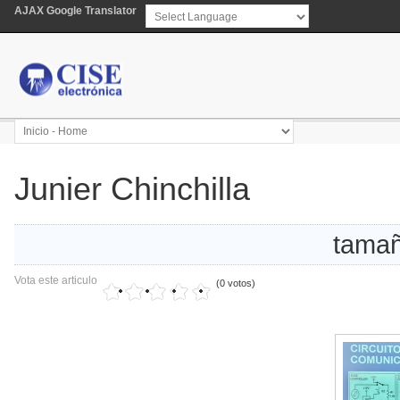
AJAX Google Translator
Powered by
Translate
Junier Chinchilla
tamañ
Vota este articulo
(0 votos)