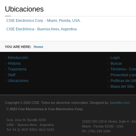
Ubicaciones
CISE Electronics Corp. - Miami, Florida, USA.
CISE Electrónica - Buenos Aires, Argentina
YOU ARE HERE:
Home
Introducción
Login
Historia
Buscar
Trayectoria
Términos - Con
Staff
Privacidad y po
Ubicaciones
Políticas de Uti
Mapa del Sitio
Copyright © 2026 CISE. Todos los derechos reservados. Designed by
JoomlArt.com
© 2023 Cise Electronica & Cise Electronics Corp.
Gral. Jose M. Bustillo 3243
12920 SW 128 th Street, Suite 4 - Ke
1406 - Buenos Aires - Argentina
Miami - Florida 33186 - USA
Tel: 54 11 4637 8381/ 4612 0103
Ph: (786) 293-1094