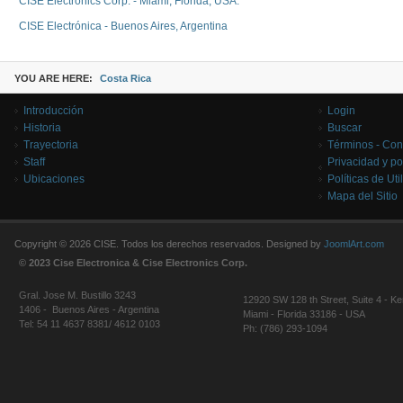
CISE Electronics Corp. - Miami, Florida, USA.
CISE Electrónica - Buenos Aires, Argentina
YOU ARE HERE:
Costa Rica
Introducción
Login
Historia
Buscar
Trayectoria
Términos - Con
Staff
Privacidad y po
Ubicaciones
Políticas de Uti
Mapa del Sitio
Copyright © 2026 CISE. Todos los derechos reservados. Designed by
JoomlArt.com
© 2023 Cise Electronica & Cise Electronics Corp.
Gral. Jose M. Bustillo 3243
12920 SW 128 th Street, Suite 4 - Ke
1406 - Buenos Aires - Argentina
Miami - Florida 33186 - USA
Tel: 54 11 4637 8381/ 4612 0103
Ph: (786) 293-1094