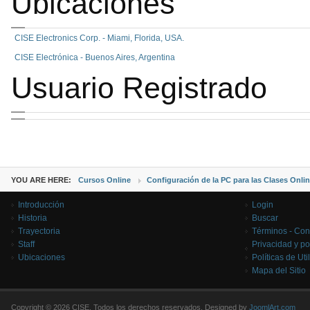
Ubicaciones
CISE Electronics Corp. - Miami, Florida, USA.
CISE Electrónica - Buenos Aires, Argentina
Usuario Registrado
YOU ARE HERE:
Cursos Online
Configuración de la PC para las Clases Onli
Introducción
Login
Historia
Buscar
Trayectoria
Términos - Con
Staff
Privacidad y po
Ubicaciones
Políticas de Uti
Mapa del Sitio
Copyright © 2026 CISE. Todos los derechos reservados. Designed by
JoomlArt.com