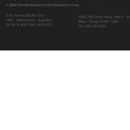
© 2023 Cise Electronica & Cise Electronics Corp.
Gral. Jose M. Bustillo 3243
12920 SW 128 th Street, Suite 4 - Ke
1406 - Buenos Aires - Argentina
Miami - Florida 33186 - USA
Tel: 54 11 4637 8381/ 4612 0103
Ph: (786) 293-1094