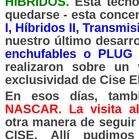
HIBRIDOS
.
Esta tecno
quedarse - esta conce
I, Híbridos II, Transm
nuestro último desarr
enchufables o PLUG 
realizaron sobre un v
exclusividad de Cise E
En esos días, tam
NASCAR. La visita 
otra manera de seguir 
CISE. Allí pudimo