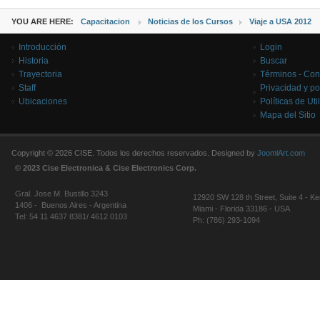
YOU ARE HERE:
Capacitacion
Noticias de los Cursos
Viaje a USA 2012
Introducción
Login
Historia
Buscar
Trayectoria
Términos - Con
Staff
Privacidad y po
Ubicaciones
Políticas de Uti
Mapa del Sitio
Copyright © 2026 CISE. Todos los derechos reservados. Designed by
JoomlArt.com
© 2023 Cise Electronica & Cise Electronics Corp.
Gral. Jose M. Bustillo 3243
12920 SW 128 th Street, Suite 4 - Ke
1406 - Buenos Aires - Argentina
Miami - Florida 33186 - USA
Tel: 54 11 4637 8381/ 4612 0103
Ph: (786) 293-1094