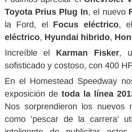
Toyota Prius Plug In
, el nuevo
la Ford, el
Focus eléctrico
, 
eléctrico
,
Hyundai hibrido
,
Hon
Increíble el
Karman Fisker
, 
sofisticado y costoso, con 400 HP
En el Homestead Speedway nos
exposición de
toda la línea 20
Nos sorprendieron los nuevos m
como 'pescar de la carrera' u
inteligente de publicitar est