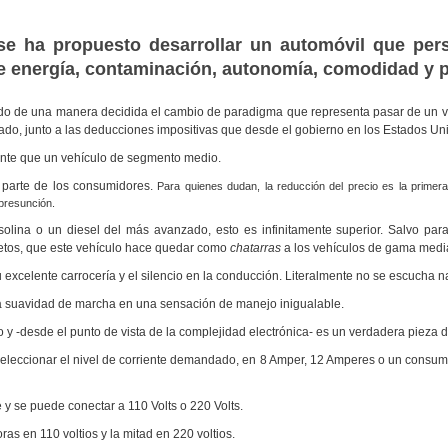
e ha propuesto desarrollar un automóvil que persi
 energía, contaminación, autonomía, comodidad y p
ndo de una manera decidida el cambio de paradigma que representa pasar de un ve
do, junto a las deducciones impositivas que desde el gobierno en los Estados Un
ente que un vehículo de segmento medio.
r parte de los consumidores.
Para quienes dudan, la reducción del precio es la primer
presunción.
olina o un diesel del más avanzado, esto es infinitamente superior. Salvo p
petos, que este vehículo hace quedar como
chatarras
a los vehículos de gama media
u excelente carrocería y el silencio en la conducción. Literalmente no se escucha n
la suavidad de marcha en una sensación de manejo inigualable.
y -desde el punto de vista de la complejidad electrónica- es un verdadera pieza 
seleccionar el nivel de corriente demandado, en 8 Amper, 12 Amperes o un consumo
 y se puede conectar a 110 Volts o 220 Volts.
s en 110 voltios y la mitad en 220 voltios.