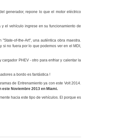
el generador, repone lo que el motor eléctrico
a y el vehículo ingrese en su funcionamiento de
 "State-of-the-Art", una auténtica obra maestra.
y si no fuera por lo que podemos ver en el MDI,
 cargador PHEV - otro para enfriar y calentar la
adores a bordo es fantástica !
gramas de Entrenamiento ya con este Volt 2014.
en este Noviembre 2013 en Miami.
ente hacia este tipo de vehículos. El porque es