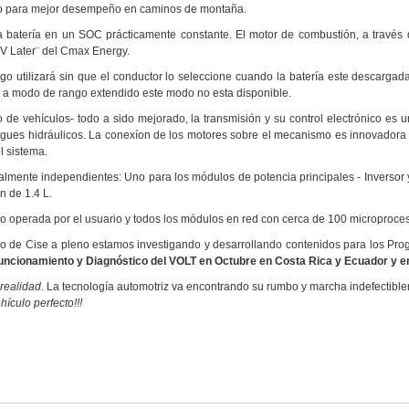
o para mejor desempeño en caminos de montaña.
 batería en un SOC prácticamente constante. El motor de combustión, a través d
EV Later¨ del Cmax Energy.
go utilizará sin que el conductor lo seleccione cuando la batería este descargad
a modo de rango extendido este modo no esta disponible.
de vehículos- todo a sido mejorado, la transmisión y su control electrónico es un
agues hidráulicos. La conexíon de los motores sobre el mecanismo es innovadora 
l sistema.
talmente independientes: Uno para los módulos de potencia principales - Inversor y
n de 1.4 L.
o operada por el usuario y todos los módulos en red con cerca de 100 microproces
 de Cise a pleno estamos investigando y desarrollando contenidos para los Pro
Funcionamiento y Diagnóstico del VOLT en Octubre en Costa Rica y Ecuador y 
 realidad.
La tecnología automotriz va encontrando su rumbo y marcha indefectiblem
ículo perfecto!!!