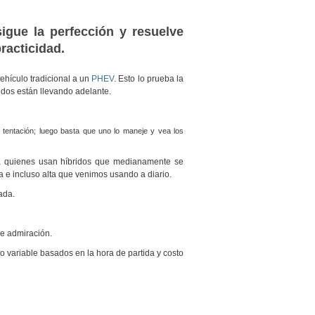
gue la perfección y resuelve
racticidad.
hículo tradicional a un
PHEV
. Esto lo prueba la
idos están llevando adelante.
a tentación; luego basta que uno lo maneje y vea los
ara quienes usan híbridos que medianamente se
 e incluso alta que venimos usando a diario.
ada.
de admiración.
 variable basados en la hora de partida y costo