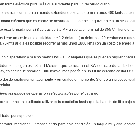
n forma eléctrica pura. Más que suficiente para un recorrido diario.
te se transforma en un híbrido extendiendo su autonomía a unos 400 kmts adicion
 motor eléctrico que es capaz de desarrollar la potencia equivalente a un V6 de 3 li
eso esta formada por 288 celdas de 3.7 V y un voltaje nominal de 355 V . Tiene un
 tiene un costo en electricidad de 1.2 dolares (un dolar con 20 centavos) a un
a 70kmts al día es posible recorrer al mes unos 1800 kms con un costo de energía 
go disparatado y mucho menos los 8 a 12 amperes que se pueden requerir para l
idores inteligentes - Smart Meters - que facturaran el KW de acuerdo tarifas hor
KW, es decir que recorrer 1800 kmts al mes podría en un futuro cercano costar US$
o desde cualquier tomacorriente y en cualquier momento. Siendo un proceso tota
elular.
iferentes modos de operación seleccionables por el usuario:
ctrico principal pudiendo utilizar esta condición hasta que la batería de lítio ba
 todo, por supuesto.
generador traccionan juntos teniendo para esta condición un torque muy alto, ace