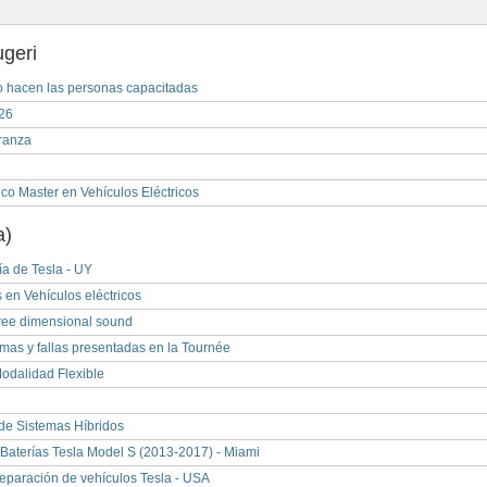
ugeri
 Lo hacen las personas capacitadas
026
eranza
o Master en Vehículos Eléctricos
a)
ía de Tesla - UY
 en Vehículos eléctricos
ree dimensional sound
mas y fallas presentadas en la Tournée
Modalidad Flexible
de Sistemas Híbridos
aterías Tesla Model S (2013-2017) - Miami
reparación de vehículos Tesla - USA