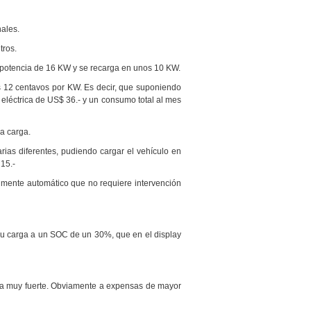
ales.
tros.
a potencia de 16 KW y se recarga en unos 10 KW.
os 12 centavos por KW. Es decir, que suponiendo
eléctrica de US$ 36.- y un consumo total al mes
a carga.
arias diferentes, pudiendo cargar el vehículo en
 15.-
lmente automático que no requiere intervención
je su carga a un SOC de un 30%, que en el display
lera muy fuerte. Obviamente a expensas de mayor