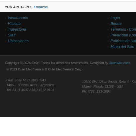
YOU ARE HERE:
Empresa
Introducción
Login
Historia
Buscar
Trayectoria
Términos - Con
Staff
Privacidad y po
Ubicaciones
Políticas de Uti
Mapa del Sitio
Copyright © 2026 CISE. Todos los derechos reservados. Designed by
JoomlArt.com
© 2023 Cise Electronica & Cise Electronics Corp.
Gral. Jose M. Bustillo 3243
12920 SW 128 th Street, Suite 4 - Ke
1406 - Buenos Aires - Argentina
Miami - Florida 33186 - USA
Tel: 54 11 4637 8381/ 4612 0103
Ph: (786) 293-1094