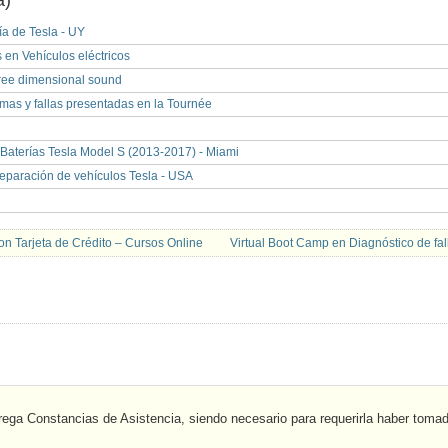
a)
ía de Tesla - UY
 en Vehículos eléctricos
ree dimensional sound
mas y fallas presentadas en la Tournée
aterías Tesla Model S (2013-2017) - Miami
reparación de vehículos Tesla - USA
n Tarjeta de Crédito – Cursos Online
Virtual Boot Camp en Diagnóstico de fal
rega Constancias de Asistencia, siendo necesario para requerirla haber toma