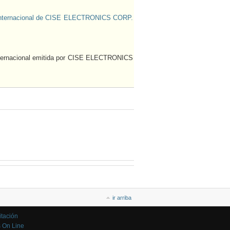
 Internacional de CISE ELECTRONICS CORP.
Internacional emitida por CISE ELECTRONICS
ir arriba
tación
 On Line