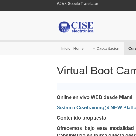
AJAX Google Translator
Inicio - Home
Capacitacion
Curs
Virtual Boot Cam
Online en vivo WEB desde Miami
Sistema Cisetraining@ NEW Platf
Contenido propuesto.
Ofrecemos bajo esta modalidad 
transmistido en forma directa desd