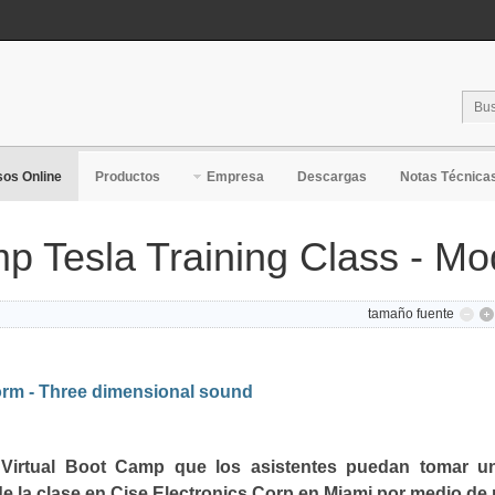
os Online
Productos
Empresa
Descargas
Notas Técnica
p Tesla Training Class - Mo
tamaño fuente
orm - Three dimensional sound
Virtual Boot Camp que los asistentes puedan tomar un 
e la clase en Cise Electronics Corp en Miami por medio de 