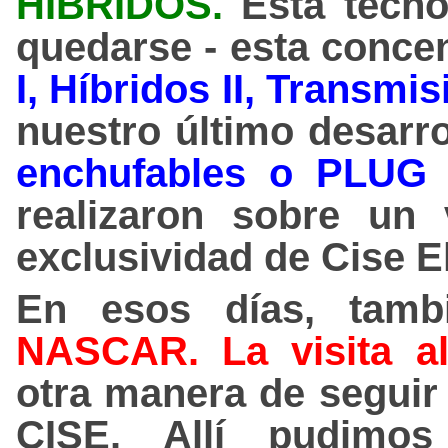
HIBRIDOS
.
Esta tecno
quedarse - esta conce
I, Híbridos II, Transm
nuestro último desarr
enchufables o PLUG 
realizaron sobre un v
exclusividad de Cise E
En esos días, tam
NASCAR. La visita 
otra manera de seguir 
CISE. Allí pudimo