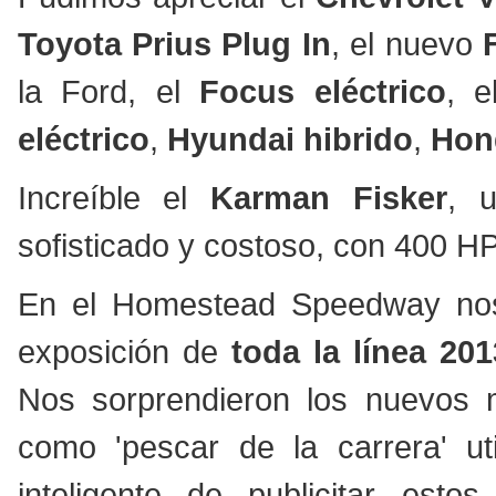
Toyota Prius Plug In
, el nuevo
la Ford, el
Focus eléctrico
, 
eléctrico
,
Hyundai hibrido
,
Hon
Increíble el
Karman Fisker
, 
sofisticado y costoso, con 400 HP
En el Homestead Speedway nos
exposición de
toda la línea 20
Nos sorprendieron los nuevos m
como 'pescar de la carrera' u
inteligente de publicitar est