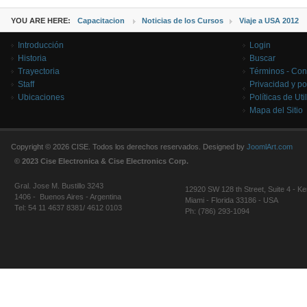
YOU ARE HERE:
Capacitacion
Noticias de los Cursos
Viaje a USA 2012
Introducción
Login
Historia
Buscar
Trayectoria
Términos - Con
Staff
Privacidad y po
Ubicaciones
Políticas de Uti
Mapa del Sitio
Copyright © 2026 CISE. Todos los derechos reservados. Designed by
JoomlArt.com
© 2023 Cise Electronica & Cise Electronics Corp.
Gral. Jose M. Bustillo 3243
12920 SW 128 th Street, Suite 4 - Ke
1406 - Buenos Aires - Argentina
Miami - Florida 33186 - USA
Tel: 54 11 4637 8381/ 4612 0103
Ph: (786) 293-1094