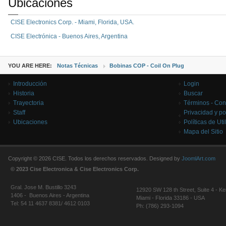
Ubicaciones
CISE Electronics Corp. - Miami, Florida, USA.
CISE Electrónica - Buenos Aires, Argentina
YOU ARE HERE:
Notas Técnicas
Bobinas COP - Coil On Plug
Introducción
Login
Historia
Buscar
Trayectoria
Términos - Con
Staff
Privacidad y po
Ubicaciones
Políticas de Uti
Mapa del Sitio
Copyright © 2026 CISE. Todos los derechos reservados. Designed by
JoomlArt.com
© 2023 Cise Electronica & Cise Electronics Corp.
Gral. Jose M. Bustillo 3243
12920 SW 128 th Street, Suite 4 - Ke
1406 - Buenos Aires - Argentina
Miami - Florida 33186 - USA
Tel: 54 11 4637 8381/ 4612 0103
Ph: (786) 293-1094