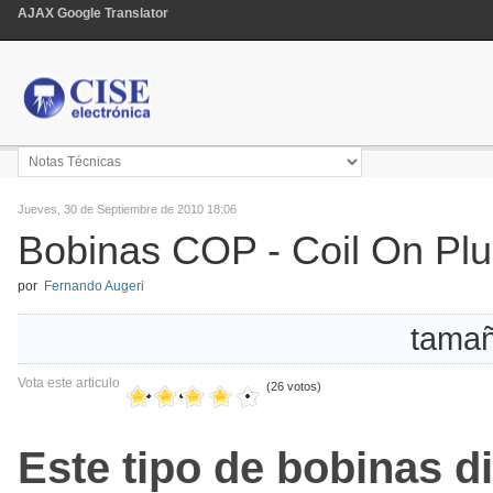
AJAX Google Translator
Jueves, 30 de Septiembre de 2010 18:06
Bobinas COP - Coil On Pl
por
Fernando Augeri
tamañ
Vota este articulo
(26 votos)
Este tipo de bobinas d