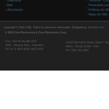
Trayectoria
Términos - Con
Staff
Privacidad y po
Ubicaciones
Políticas de Uti
Mapa del Sitio
Copyright © 2026 CISE. Todos los derechos reservados. Designed by
JoomlArt.com
© 2023 Cise Electronica & Cise Electronics Corp.
Gral. Jose M. Bustillo 3243
12920 SW 128 th Street, Suite 4 - Ke
1406 - Buenos Aires - Argentina
Miami - Florida 33186 - USA
Tel: 54 11 4637 8381/ 4612 0103
Ph: (786) 293-1094