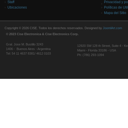
Staff
Privacidad y po
Ubicaciones
Políticas de Uti
Mapa del Sitio
Copyright © 2026 CISE. Todos los derechos reservados. Designed by
JoomlArt.com
© 2023 Cise Electronica & Cise Electronics Corp.
Gral. Jose M. Bustillo 3243
12920 SW 128 th Street, Suite 4 - Ke
1406 - Buenos Aires - Argentina
Miami - Florida 33186 - USA
Tel: 54 11 4637 8381/ 4612 0103
Ph: (786) 293-1094