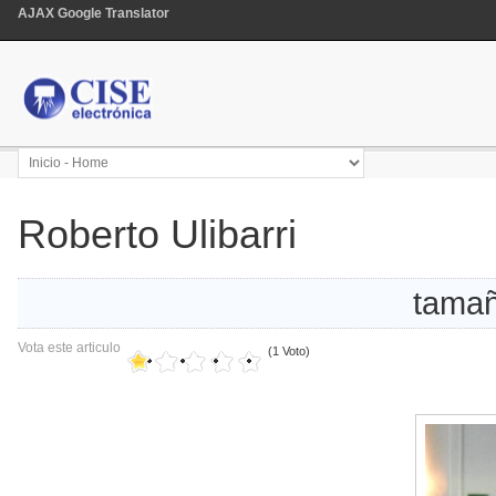
AJAX Google Translator
Roberto Ulibarri
tamañ
Vota este articulo
(1 Voto)