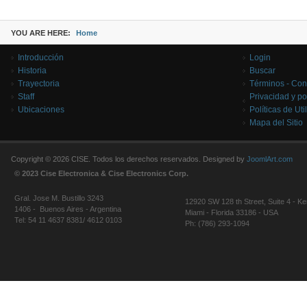
YOU ARE HERE:
Home
Introducción
Login
Historia
Buscar
Trayectoria
Términos - Con
Staff
Privacidad y po
Ubicaciones
Políticas de Uti
Mapa del Sitio
Copyright © 2026 CISE. Todos los derechos reservados. Designed by
JoomlArt.com
© 2023 Cise Electronica & Cise Electronics Corp.
Gral. Jose M. Bustillo 3243
12920 SW 128 th Street, Suite 4 - Ke
1406 - Buenos Aires - Argentina
Miami - Florida 33186 - USA
Tel: 54 11 4637 8381/ 4612 0103
Ph: (786) 293-1094