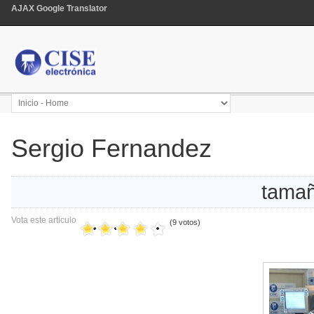
AJAX Google Translator
Sergio Fernandez
tamañ
Vota este articulo
(9 votos)