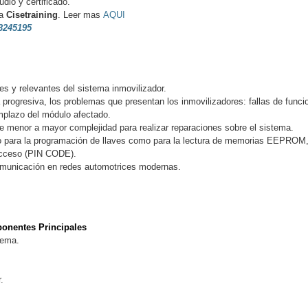
dio y certificado.
 a
Cisetraining
. Leer mas
AQUI
3245195
s y relevantes del sistema inmovilizador.
 progresiva, los problemas que presentan los inmovilizadores: fallas de funci
emplazo del módulo afectado.
de menor a mayor complejidad para realizar reparaciones sobre el sistema.
nto para la programación de llaves como para la lectura de memorias EEPROM
 acceso (PIN CODE).
comunicación en redes automotrices modernas.
onentes Principales
tema.
.