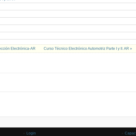
ección Electrónica-AR
Curso Técnico Electrónico Automotriz Parte I y II. AR »
Login
Capaci