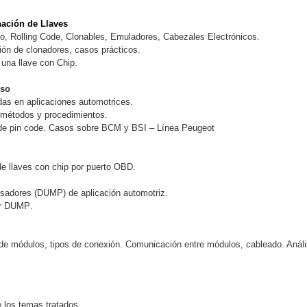
ación de Llaves
to, Rolling Code, Clonables, Emuladores, Cabezales Electrónicos.
ión de clonadores, casos prácticos.
 una llave con Chip.
eso
adas en aplicaciones automotrices.
métodos y procedimientos.
 de pin code. Casos sobre BCM y BSI – Línea Peugeot
e llaves con chip por puerto OBD.
sadores (DUMP) de aplicación automotriz.
or DUMP
.
de módulos, tipos de conexión. Comunicación entre módulos, cableado. Análi
 los temas tratados.