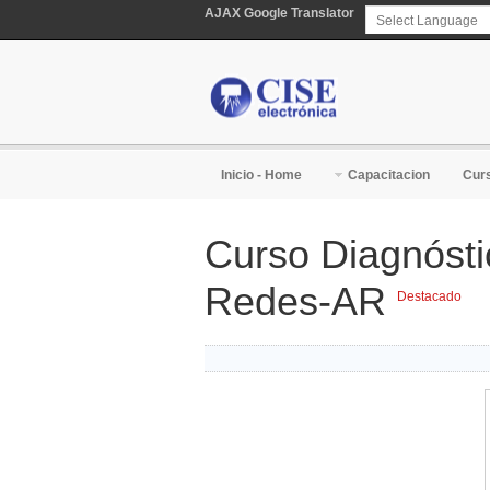
AJAX Google Translator
Powered by
T
Inicio - Home
Capacitacion
Curs
Curso Diagnóstic
Redes-AR
Destacado