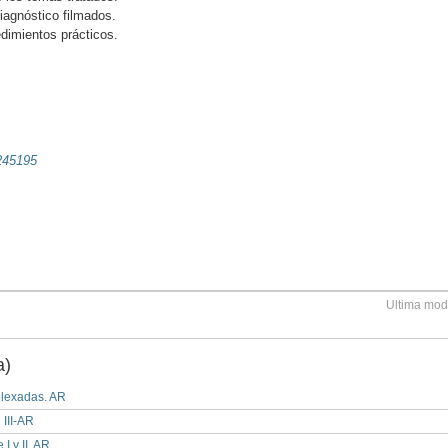
iagnóstico filmados.
dimientos prácticos.
245195
Ultima modi
a)
plexadas. AR
 III-AR
I y II. AR