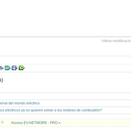
Ultima modificaci
a)
ional del mundo eléctrico
tos eléctricos ya no quieren volver a los motores de combustión?
k ?
Acceso EV-NETWORK - PRO »