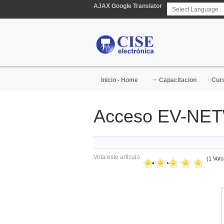
AJAX Google Translator
Powered by
T
Inicio - Home
Capacitacion
Curs
Acceso EV-NE
Vota este articulo
(1 Voto