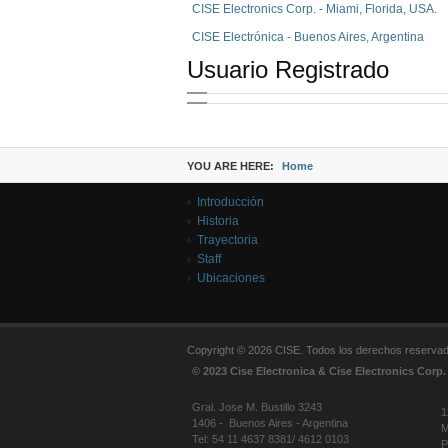
CISE Electronics Corp. - Miami, Florida, USA.
CISE Electrónica - Buenos Aires, Argentina
Usuario Registrado
YOU ARE HERE:
Home
Introducción
Historia
Trayectoria
Staff
Ubicaciones
Copyright © 2026 CISE. Todos los derechos reserva
© 2023 Cise Electronica & Cise Electronics Corp.
Gral. Jose M. Bustillo 3243
1
1406 - Buenos Aires - Argentina
M
Tel: 54 11 4637 8381/ 4612 0103
P