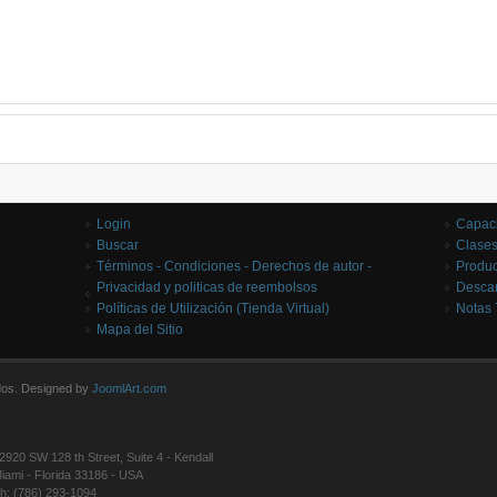
Login
Capaci
Buscar
Clases
Términos - Condiciones - Derechos de autor -
Produc
Privacidad y politicas de reembolsos
Desca
Políticas de Utilización (Tienda Virtual)
Notas 
Mapa del Sitio
dos. Designed by
JoomlArt.com
2920 SW 128 th Street, Suite 4 - Kendall
iami - Florida 33186 - USA
h: (786) 293-1094