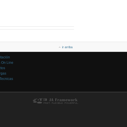
ir arriba
tación
 On Line
tos
rgas
Tecnicas