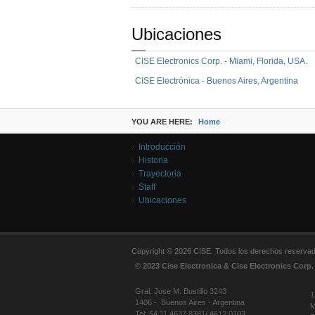
Ubicaciones
CISE Electronics Corp. - Miami, Florida, USA.
CISE Electrónica - Buenos Aires, Argentina
YOU ARE HERE:
Home
Introducción
Historia
Trayectoria
Staff
Ubicaciones
Copyright © 2026 CISE. Todos los derechos reserva
© 2023 Cise Electronica & Cise Electronics Corp.
Gral. Jose M. Bustillo 3243
1
1406 - Buenos Aires - Argentina
M
Tel: 54 11 4637 8381/ 4612 0103