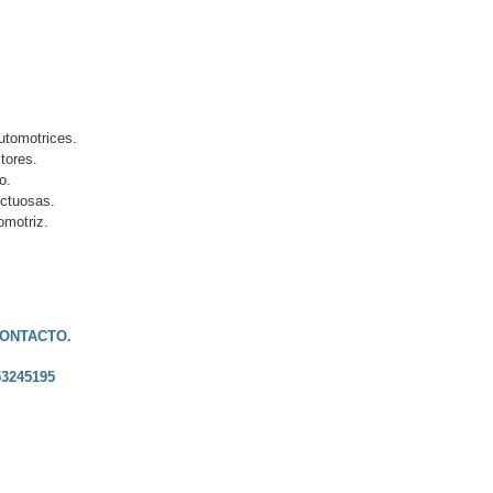
utomotrices.
tores.
o.
ectuosas.
omotriz.
ONTACTO.
3245195