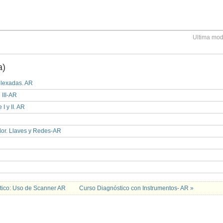
Ultima mod
a)
plexadas. AR
 III-AR
I y II. AR
dor. Llaves y Redes-AR
ctico: Uso de Scanner AR
Curso Diagnóstico con Instrumentos- AR »