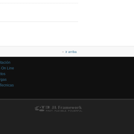
ir arriba
tación
 On Line
tos
rgas
Tecnicas