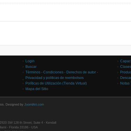
Login
Capaci
Buscar
Clases
Términos - Condiciones - Derechos de autor -
Produc
Privacidad y politicas de reembolsos
Desca
Políticas de Utilización (Tienda Virtual)
Notas 
Mapa del Sitio
dos. Designed by
JoomlArt.com
2920 SW 128 th Street, Suite 4 - Kendall
iami - Florida 33186 - USA