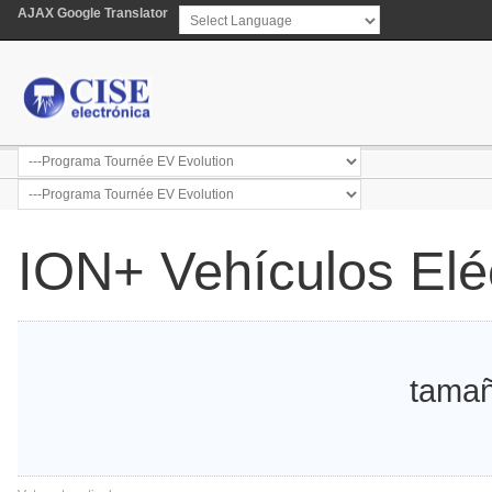
AJAX Google Translator
Powered by
Translate
ION+ Vehículos Elé
tamañ