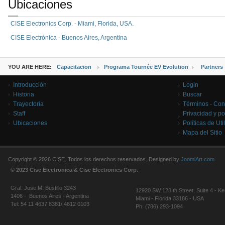
Ubicaciones
CISE Electronics Corp. - Miami, Florida, USA.
CISE Electrónica - Buenos Aires, Argentina
YOU ARE HERE:
Capacitacion
Programa Tournée EV Evolution
Partners
Introducción
Login
Historia
Buscar
Trayectoria
Términos - Con
Staff
Privacidad y po
Ubicaciones
Políticas de Uti
Mapa del Sitio
Copyright © 2026 CISE. Todos los derechos reservados. Designed by
JoomlArt.com
© 2023 Cise Electronica & Cise Electronics Corp.
Gral. Jose M. Bustillo 3243
12920 SW 128 th Street, Suite 4 - Ke
1406 - Buenos Aires - Argentina
Miami - Florida 33186 - USA
Tel: 54 11 4637 8381/ 4612 0103
Ph: (786) 293-1094